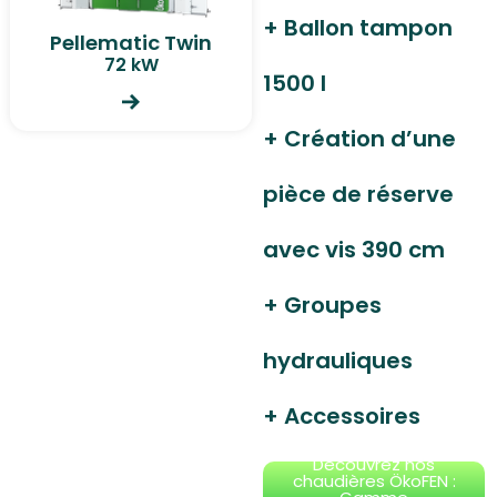
+ Ballon tampon
Pellematic Twin
72 kW
1500 l
+ Création d’une
pièce de réserve
avec vis 390 cm
+ Groupes
hydrauliques
+ Accessoires
Découvrez nos
chaudières ÖkoFEN :